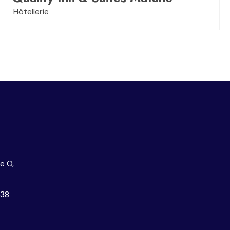
Hôtellerie
e O,
038